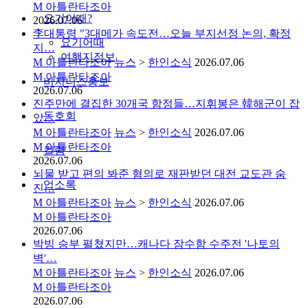
M
아틀란타조아
요기어때?
2026.07.06
李대통령 "3대메가 속도전…오늘 부지선정 논의, 확정
요기어때
지…
여행지정보
M
아틀란타조아
뉴스
>
한인소식
2026.07.06
M
아틀란타조아
비지니스홍보
2026.07.06
진주만에 결집한 30개국 함정들…지휘봉은 韓해군이 잡
동호회
았…
M
아틀란타조아
뉴스
>
한인소식
2026.07.06
M
아틀란타조아
컬럼
2026.07.06
뇌물 받고 편의 봐준 혐의로 재판받던 대전 교도관 숨
업소록
진…
M
아틀란타조아
뉴스
>
한인소식
2026.07.06
M
아틀란타조아
2026.07.06
박빙 승부 펼쳤지만…캐나다 잠수함 수주전 '나토의
벽'…
M
아틀란타조아
뉴스
>
한인소식
2026.07.06
M
아틀란타조아
2026.07.06