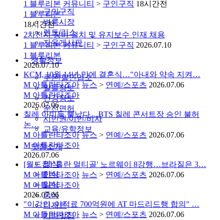
1
블루리본
커뮤니티
>
구인구직
18시간전
구인구직
1
블루리본
벼룩시장
18시간전
렌트/리스
2차전지 장비 설치 및 유지보수 인재 채용
자유게시판
1
블루리본
커뮤니티
>
구인구직
2026.07.10
1
블루리본
생활정보
2026.07.10
KCM, 10월 14년 만에 결혼식…"아내와 약속 지켜…
쿠폰/할인업소
M
아틀란타조아
뉴스
>
연예/스포츠
2026.07.06
알뜰정보
M
아틀란타조아
건강정보
2026.07.06
운전면허
칠레 아미들 뿔났다…BTS 칠레 콘서트장 승인 불허
시민권/이민/비자
논…
교육/유학정보
M
아틀란타조아
뉴스
>
연예/스포츠
2026.07.06
M
아틀란타조아
맛집소개
2026.07.06
양식
[월드컵] '홀란 멀티골' 노르웨이 8강행…브라질은 3…
한식
M
아틀란타조아
뉴스
>
연예/스포츠
2026.07.06
일식
M
아틀란타조아
2026.07.06
중식
"이강인, 이적료 700억원에 AT 마드리드행 합의" …
디저트
M
아틀란타조아
뉴스
>
연예/스포츠
2026.07.06
기타맛집