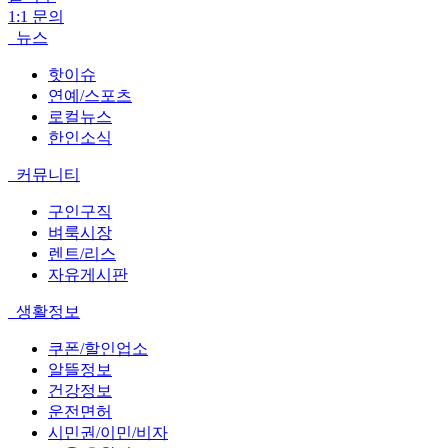
1:1 문의
뉴스
핫이슈
연예/스포츠
로컬뉴스
한인소식
커뮤니티
구인구직
벼룩시장
렌트/리스
자유게시판
생활정보
쿠폰/할인업소
알뜰정보
건강정보
운전면허
시민권/이민/비자