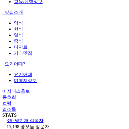
교육/유학정보
맛집소개
양식
한식
일식
중식
디저트
기타맛집
요기어때?
요기어때
여행지정보
비지니스홍보
동호회
컬럼
업소록
STATS
330 명
현재 접속자
15,198 명
오늘 방문자