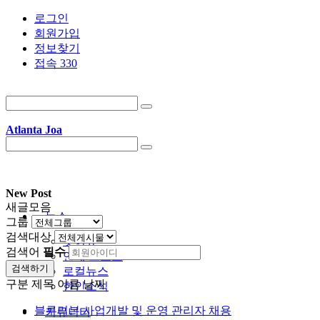
로그인
회원가입
정보찾기
접속 330
Atlanta Joa
New Post
새글모음
뉴스
그룹
검색대상
핫이슈
검색어
필수
연예/스포츠
검색하기
로컬뉴스
구분
제목
이름
날짜
한인소식
블루리본 사업개발 및 운영 관리자 채용
커뮤니티