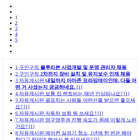
1
2
3
4
5
1
구인구직
블루리본 사업개발 및 운영 관리자 채용
2
구인구직
2차전지 장비 설치 및 유지보수 인재 채용
3
자유게시판
내일까지 아마존 프라임데이인데, 다들 어
떤 거 사셨는지 궁금하네요.
[1]
4
자유게시판
보통 집 렌트비는 매년 인상되나요?
[1]
5
자유게시판
골프치는 사람들 어떤선물 받으면 좋으세
요?
[1]
6
자유게시판
자동차 보험 뭐 쓰세요?
[1]
7
자유게시판
영구영주권 진행 속도가 원래 이렇게 느린
가요?
[1]
8
자유게시판
에어컨 실외기 청소, 1년에 한 번은 해야
한다고 하던데 해보신 분 있으세요?
[1]