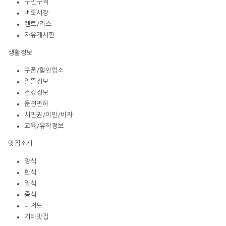
구인구직
벼룩시장
렌트/리스
자유게시판
생활정보
쿠폰/할인업소
알뜰정보
건강정보
운전면허
시민권/이민/비자
교육/유학정보
맛집소개
양식
한식
일식
중식
디저트
기타맛집