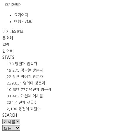
요기어때?
요기어때
여행지정보
비지니스홍보
동호회
컬럼
업소록
STATS
173 명
현재 접속자
19,275 명
오늘 방문자
22,815 명
어제 방문자
239,831 명
최대 방문자
10,687,777 명
전체 방문자
31,482 개
전체 게시물
224 개
전체 댓글수
2,190 명
전체 회원수
SEARCH