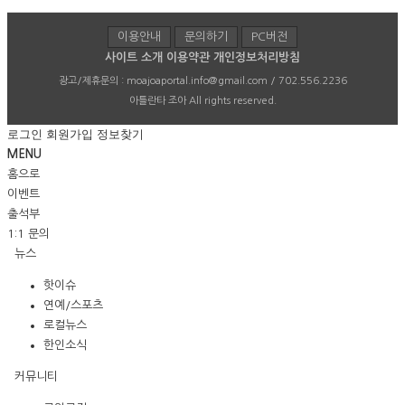
이용안내
문의하기
PC버전
사이트 소개
이용약관
개인정보처리방침
광고/제휴문의 :
moajoaportal.info@gmail.com / 702.556.2236
아틀란타 조아
All rights reserved.
로그인
회원가입
정보찾기
MENU
홈으로
이벤트
출석부
1:1 문의
뉴스
핫이슈
연예/스포츠
로컬뉴스
한인소식
커뮤니티