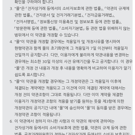
확인을 구하여야 합니다.
"몰"은 「전자상거래 등에서의 소비자보호에 관한 법률」, 「약관의 규제에
관한 법률」, 「전자문서 및 전자거래기본법」, 「전자금융거래법」,
「전자서명법」, 「정보통신망 이용촉진 및 정보보호 등에 관한 법률」,
「방문판매 등에 관한 법률」, 「소비자기본법」 등 관련 법을 위배하지 않는
범위에서 이 약관을 개정할 수 있습니다.
"몰"이 약관을 개정할 경우에는 적용일자 및 개정사유를 명시하여
현행약관과 함께 몰의 초기화면에 그 적용일자 7일 이전부터 적용일자
전일까지 공지합니다. 다만, 이용자에게 불리하게 약관내용을 변경하는
경우에는 최소한 30일 이상의 사전 유예기간을 두고 공지합니다. 이 경우
"몰“은 개정 전 내용과 개정 후 내용을 명확하게 비교하여 이용자가 알기
쉽도록 표시합니다.
"몰"이 약관을 개정할 경우에는 그 개정약관은 그 적용일자 이후에
체결되는 계약에만 적용되고 그 이전에 이미 체결된 계약에 대해서는
개정 전의 약관조항이 그대로 적용됩니다. 다만 이미 계약을 체결한
이용자가 개정약관 조항의 적용을 받기를 원하는 뜻을 제3항에 의한
개정약관의 공지기간 내에 “몰”에 송신하여 “몰”의 동의를 받은 경우에는
개정약관 조항이 적용됩니다.
이 약관에서 정하지 아니한 사항과 이 약관의 해석에 관하여는
전자상거래 등에서의 소비자보호에 관한 법률, 약관의 규제 등에 관한
법률, 공정거래위원회가 정하는 「전자상거래 등에서의 소비자 보호지침」