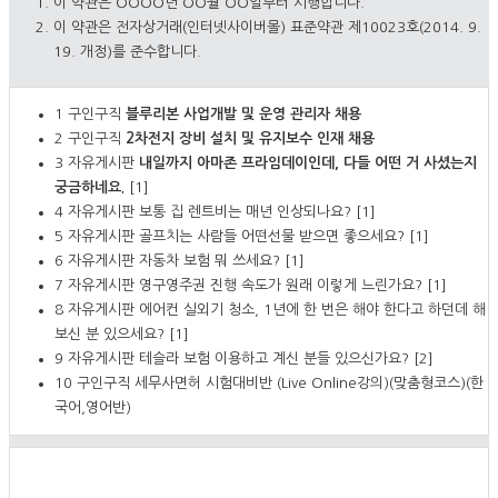
이 약관은 OOOO년 OO월 OO일부터 시행합니다.
이 약관은 전자상거래(인터넷사이버몰) 표준약관 제10023호(2014. 9.
19. 개정)를 준수합니다.
1
구인구직
블루리본 사업개발 및 운영 관리자 채용
2
구인구직
2차전지 장비 설치 및 유지보수 인재 채용
3
자유게시판
내일까지 아마존 프라임데이인데, 다들 어떤 거 사셨는지
궁금하네요.
[1]
4
자유게시판
보통 집 렌트비는 매년 인상되나요?
[1]
5
자유게시판
골프치는 사람들 어떤선물 받으면 좋으세요?
[1]
6
자유게시판
자동차 보험 뭐 쓰세요?
[1]
7
자유게시판
영구영주권 진행 속도가 원래 이렇게 느린가요?
[1]
8
자유게시판
에어컨 실외기 청소, 1년에 한 번은 해야 한다고 하던데 해
보신 분 있으세요?
[1]
9
자유게시판
테슬라 보험 이용하고 계신 분들 있으신가요?
[2]
10
구인구직
세무사면허 시험대비반 (Live Online강의)(맞춤형코스)(한
국어,영어반)