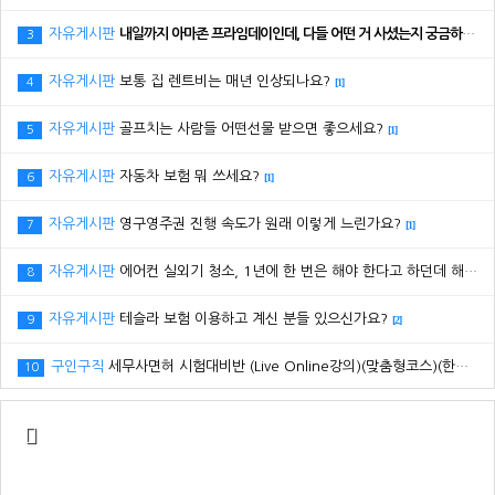
자유게시판
내일까지 아마존 프라임데이인데, 다들 어떤 거 사셨는지 궁금하네요.
3
자유게시판
보통 집 렌트비는 매년 인상되나요?
4
[1]
자유게시판
골프치는 사람들 어떤선물 받으면 좋으세요?
5
[1]
자유게시판
자동차 보험 뭐 쓰세요?
6
[1]
자유게시판
영구영주권 진행 속도가 원래 이렇게 느린가요?
7
[1]
자유게시판
에어컨 실외기 청소, 1년에 한 번은 해야 한다고 하던데 해보신 분 있으세요?
8
자유게시판
테슬라 보험 이용하고 계신 분들 있으신가요?
9
[2]
구인구직
세무사면허 시험대비반 (Live Online강의)(맞춤형코스)(한국어,영어반)
10