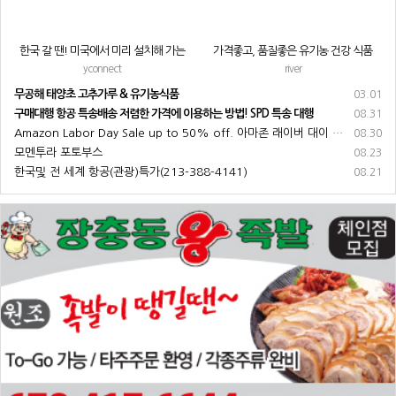
한국 갈 땐! 미국에서 미리 설치해 가는
가격좋고, 품질좋은 유기농 건강 식품
한국 심카드(eSIM)으로 지금 준비하세요
yconnect
river
무공해 태양초 고추가루 & 유기농식품
03.01
구매대행 항공 특송배송 저렴한 가격에 이용하는 방법! SPD 특송 대행
08.31
Amazon Labor Day Sale up to 50% off. 아마존 래이버 대이 쌔일 50% 까지 쌔일
08.30
모멘투라 포토부스
08.23
한국및 전 세계 항공(관광)특가(213-388-4141)
08.21