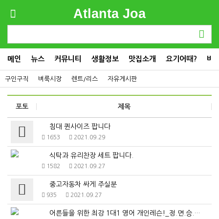
Atlanta Joa
메인
뉴스
커뮤니티
생활정보
맛집소개
요기어때?
비
구인구직
벼룩시장
렌트/리스
자유게시판
포토
제목
침대 퀸사이즈 팝니다
1653
2021.09.29
식탁과 유리찬장 세트 팝니다.
1582
2021.09.27
중고자동차 싸게 주실분
935
2021.09.27
어른들을 위한 최강 1대1 영어 개인레슨!_정.면.승.…