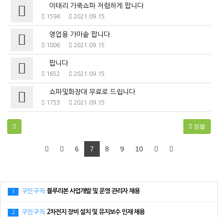
이태리 가죽쇼파 저렴하게 팝니다.
1594
2021.09.15
영업용 가마솥 팝니다.
1806
2021.09.15
팝니다
1652
2021.09.15
쇼파및화장대 무료로 드립니다
1753
2021.09.15
정렬
6
7
8
9
10
구인구직
블루리본 사업개발 및 운영 관리자 채용
1
구인구직
2차전지 장비 설치 및 유지보수 인재 채용
2