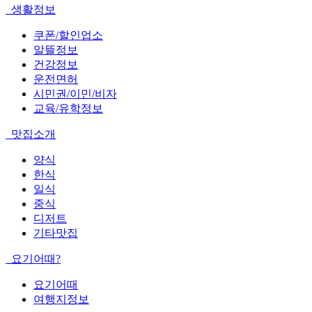
생활정보
쿠폰/할인업소
알뜰정보
건강정보
운전면허
시민권/이민/비자
교육/유학정보
맛집소개
양식
한식
일식
중식
디저트
기타맛집
요기어때?
요기어때
여행지정보