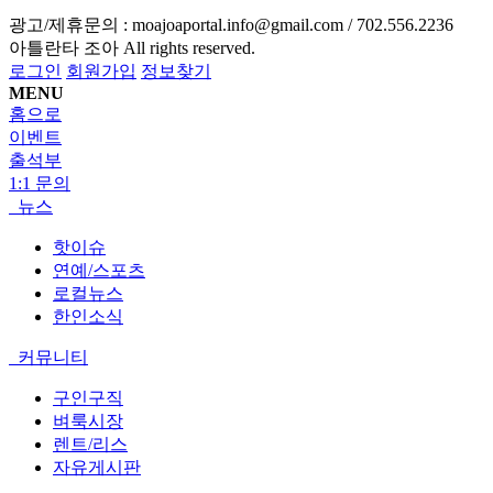
광고/제휴문의 :
moajoaportal.info@gmail.com / 702.556.2236
아틀란타 조아
All rights reserved.
로그인
회원가입
정보찾기
MENU
홈으로
이벤트
출석부
1:1 문의
뉴스
핫이슈
연예/스포츠
로컬뉴스
한인소식
커뮤니티
구인구직
벼룩시장
렌트/리스
자유게시판