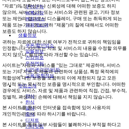
"자료")의 정확성이나 신뢰성에 대해 어떠한 보증도 하지
구인구직
않으며, 서비스상의, 또는 서비스와 관련된 광고, 기타 정보
벼룩시장
또는 제안의 결과로서 디스플레이, 구매 또는 취득하게 되는
렌트/리스
자유게시판
제품 또는 기타 정보(이하 "제품")의 질에 대해서도 어떠한
보증도 하지 않습니다.
생활정보
귀하는 자료에 대한 신뢰 여부가 전적으로 귀하의 책임임을
쿠폰/할인업소
인정합니다. 사이트는 자료 및 서비스의 내용을 수정할 의무를
알뜰정보
지지 않으나, 필요에 따라 개선할 수는 있습니다.
건강정보
운전면허
사이트는 자료와 서비스를 "있는 그대로" 제공하며, 서비스
시민권/이민/비자
또는 기타 자료 및 제품과 관련하여 상품성, 특정 목적에의
교육/유학정보
적합성에 대한 보증을 포함하되 이에 제한되지 않고 모든
명시적 또는 묵시적인 보증을 명시적으로 부인합니다. 어떠한
맛집소개
경우에도 서비스, 자료 및 제품과 관련하여 직접, 간접, 부수적,
양식
징벌적, 파생적인 손해에 대해서 책임을 지지 않습니다.
한식
본 사이트를 통하여 인터넷을 접속함에 있어 사용자의
일식
개인적인 판단에 따라 하시기를 바랍니다.
중식
디저트
본 사이트를 통해 일부 사람들이 불쾌하거나 부적절 하다고
기타맛집